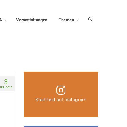
A
Veranstaltungen
Themen
Infos, Fotos, Videos und
3
mehr auf unserem
FEB. 2017
Instagram-Kanal
Stadtfeld auf Instagram
Auf Instagram folgen