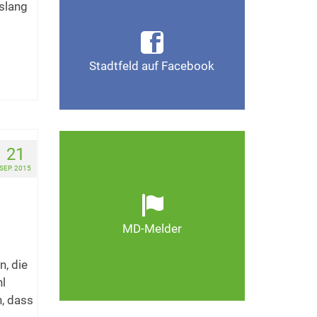
islang
Infos, Fotos, Videos und
mehr auf der Facebook-Seite
Magdeburg-Stadtfeld
Stadtfeld auf Facebook
Gefällt mir
21
Ob defekte Straßenlaternen,
Schlaglöcher oder wild
SEP. 2015
entsorgter Müll. Melden Sie
Mängel, damit Magdeburg
schöner und lebenswerter
MD-Melder
wird.
n, die
Zum MD-Melder
l
n, dass