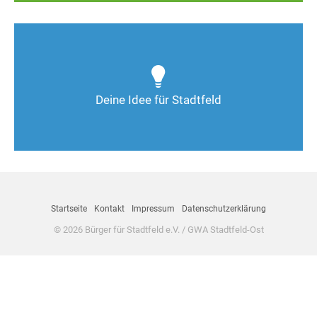
Wie kann man Stadtfeld weiter verbessern? Auch
Deine Ideen sind gefragt!
Deine Idee für Stadtfeld
Nimm Kontakt auf
Startseite
Kontakt
Impressum
Datenschutzerklärung
© 2026 Bürger für Stadtfeld e.V. / GWA Stadtfeld-Ost