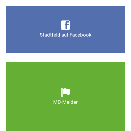
Infos, Fotos, Videos und mehr auf der Facebook-
Seite Magdeburg-Stadtfeld
Stadtfeld auf Facebook
Gefällt mir
Ob defekte Straßenlaternen, Schlaglöcher oder
wild entsorgter Müll. Melden Sie Mängel, damit
Magdeburg schöner und lebenswerter wird.
MD-Melder
Zum MD-Melder