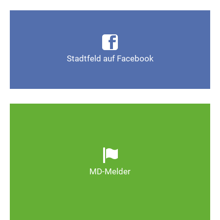
Infos, Fotos, Videos und mehr auf der Facebook-
Seite Magdeburg-Stadtfeld
Stadtfeld auf Facebook
Gefällt mir
Ob defekte Straßenlaternen, Schlaglöcher oder
wild entsorgter Müll. Melden Sie Mängel, damit
Magdeburg schöner und lebenswerter wird.
MD-Melder
Zum MD-Melder