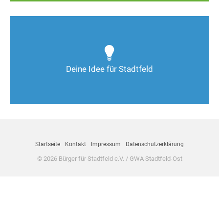
Wie kann man Stadtfeld weiter verbessern? Auch
Deine Ideen sind gefragt!
Deine Idee für Stadtfeld
Nimm Kontakt auf
Startseite
Kontakt
Impressum
Datenschutzerklärung
© 2026 Bürger für Stadtfeld e.V. / GWA Stadtfeld-Ost