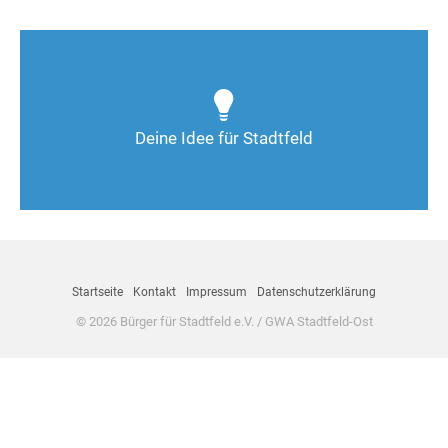
Wie kann man Stadtfeld weiter verbessern? Auch
Deine Ideen sind gefragt!
Deine Idee für Stadtfeld
Nimm Kontakt auf
Startseite
Kontakt
Impressum
Datenschutzerklärung
© 2026 Bürger für Stadtfeld e.V. / GWA Stadtfeld-Ost