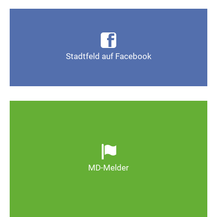
Infos, Fotos, Videos und mehr auf der Facebook-
Seite Magdeburg-Stadtfeld
Stadtfeld auf Facebook
Gefällt mir
Ob defekte Straßenlaternen, Schlaglöcher oder
wild entsorgter Müll. Melden Sie Mängel, damit
Magdeburg schöner und lebenswerter wird.
MD-Melder
Zum MD-Melder